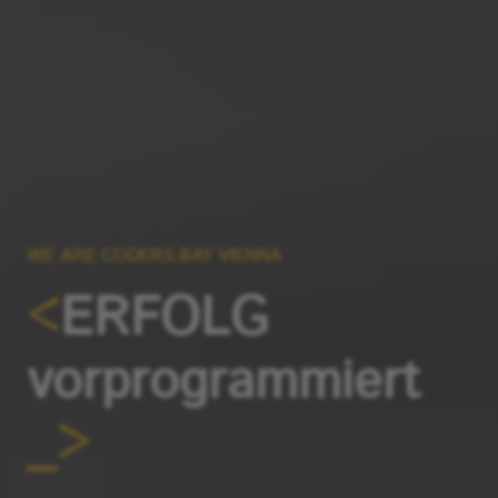
WE ARE CODERS.BAY VIENNA
ERFOLG
vorprogrammiert